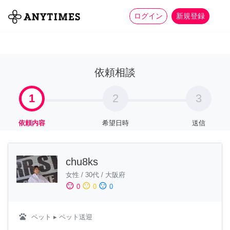
more_horiz
全て
修理・組立
家事
ログイン
新規登録
依頼相談
1
2
3
依頼内容
希望日時
送信
chu8ks
女性
/
30代
/
大阪府
sentiment_satisfied
sentiment_neutral
sentiment_dissatisfied
0
0
0
pets
ペット
▸ ペット送迎