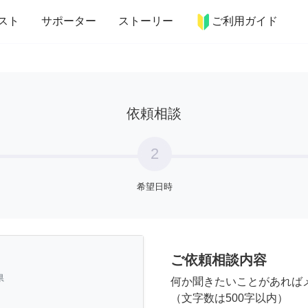
more_horiz
インテリア
趣味・習い事
ペット
料理
スト
サポーター
ストーリー
ご利用ガイド
依頼相談
2
希望日時
ご依頼相談内容
県
何か聞きたいことがあれば
（文字数は500字以内）