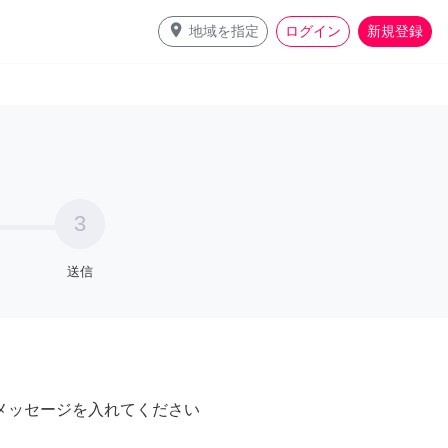
place
地域を指定
ログイン
新規登録
3
送信
メッセージを入れてください