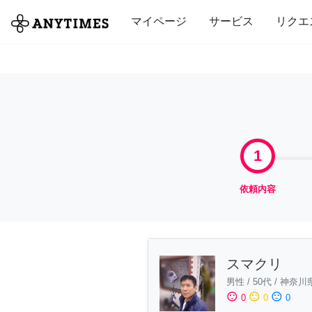
全て
修理・組立
家事
引っ越し
マイページ
サービス
リクエ
1
依頼内容
スマクリ
男性
/
50代
/
神奈川
sentiment_satisfied
sentiment_neutral
sentiment_dissatisfied
0
0
0