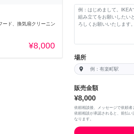
フード、換気扇クリーニン
¥8,000
場所
room
販売金額
¥8,000
依頼相談後、メッセージで依頼者
依頼相談が承認されると、前払い
なります。