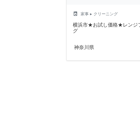
local_laundry_service
家事
▸ クリーニング
横浜市★お試し価格★レンジ
グ
神奈川県