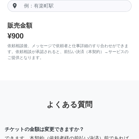
room
販売金額
¥900
依頼相談後、メッセージで依頼者と仕事詳細のすり合わせができま
す。依頼相談が承認されると、前払い決済（本契約）→サービスの
ご提供となります。
よくある質問
チケットの金額は変更できますか？
できます。本契約（依頼者様の前払い決済）前であれば、