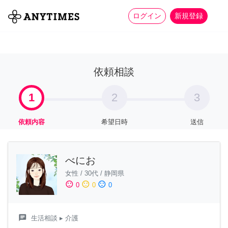
more_horiz
全て
修理・組立
家事
ログイン
新規登録
依頼相談
1
2
3
依頼内容
希望日時
送信
べにお
女性
/
30代
/
静岡県
sentiment_satisfied
sentiment_neutral
sentiment_dissatisfied
0
0
0
chat
生活相談
▸ 介護