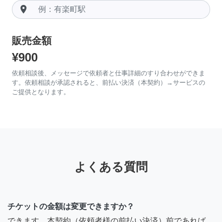
room
販売金額
¥900
依頼相談後、メッセージで依頼者と仕事詳細のすり合わせができま
す。依頼相談が承認されると、前払い決済（本契約）→サービスの
ご提供となります。
よくある質問
チケットの金額は変更できますか？
できます。本契約（依頼者様の前払い決済）前であれば、