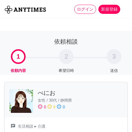
more_horiz
全て
修理・組立
家事
ログイン
新規登録
依頼相談
1
2
3
依頼内容
希望日時
送信
べにお
女性
/
30代
/
静岡県
sentiment_satisfied
sentiment_neutral
sentiment_dissatisfied
0
0
0
chat
生活相談
▸ 介護