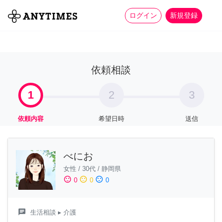
more_horiz
全て
修理・組立
家事
ログイン
新規登録
依頼相談
1
2
3
依頼内容
希望日時
送信
べにお
女性
/
30代
/
静岡県
sentiment_satisfied
sentiment_neutral
sentiment_dissatisfied
0
0
0
chat
生活相談
▸ 介護