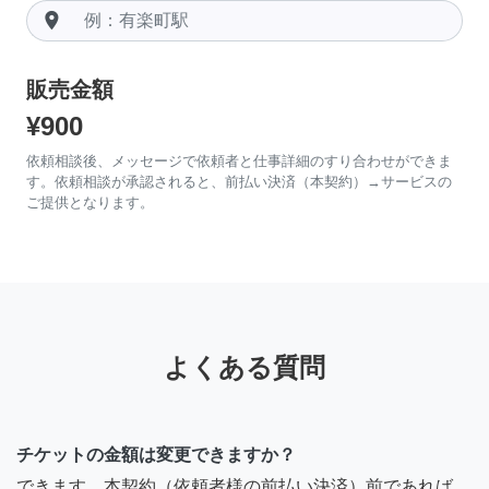
room
販売金額
¥900
依頼相談後、メッセージで依頼者と仕事詳細のすり合わせができま
す。依頼相談が承認されると、前払い決済（本契約）→サービスの
ご提供となります。
よくある質問
チケットの金額は変更できますか？
できます。本契約（依頼者様の前払い決済）前であれば、