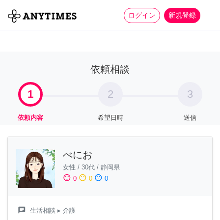
more_horiz
全て
修理・組立
家事
ログイン
新規登録
依頼相談
1
2
3
依頼内容
希望日時
送信
べにお
女性
/
30代
/
静岡県
sentiment_satisfied
sentiment_neutral
sentiment_dissatisfied
0
0
0
chat
生活相談
▸ 介護