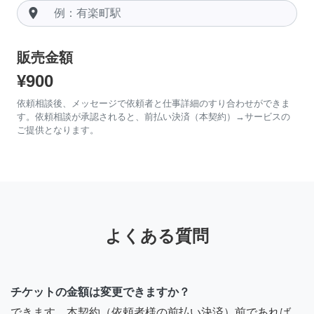
room
販売金額
¥900
依頼相談後、メッセージで依頼者と仕事詳細のすり合わせができま
す。依頼相談が承認されると、前払い決済（本契約）→サービスの
ご提供となります。
よくある質問
チケットの金額は変更できますか？
できます。本契約（依頼者様の前払い決済）前であれば、