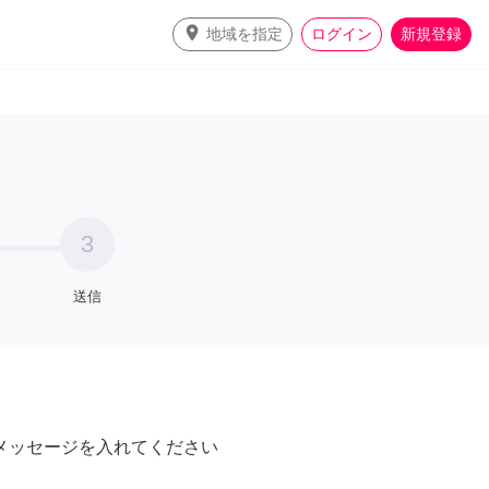
place
地域を指定
ログイン
新規登録
3
送信
メッセージを入れてください