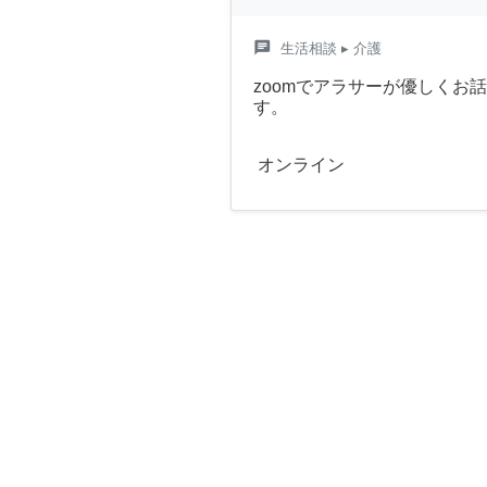
chat
生活相談
▸ 介護
zoomでアラサーが優しくお
す。
オンライン