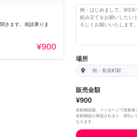
話聞きます。相談乗りま
¥900
場所
room
販売金額
¥900
依頼相談後、メッセージで依頼者
依頼相談が承認されると、前払い
なります。