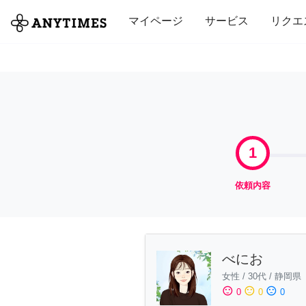
全て
修理・組立
家事
引っ越し
マイページ
サービス
リクエ
1
依頼内容
べにお
女性
/
30代
/
静岡県
sentiment_satisfied
sentiment_neutral
sentiment_dissatisfied
0
0
0