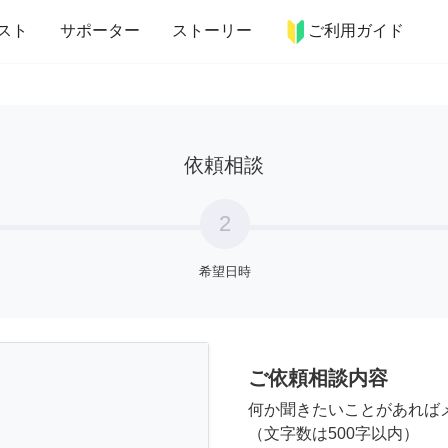
more_horiz
インテリア
趣味・習い事
ペット
料理
スト
サポーター
ストーリー
ご利用ガイド
依頼相談
2
希望日時
ご依頼相談内容
何か聞きたいことがあれば
（文字数は500字以内）