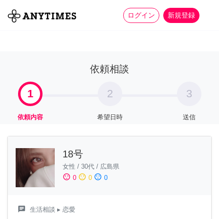
more_horiz
全て
修理・組立
家事
ログイン
新規登録
依頼相談
1
2
3
依頼内容
希望日時
送信
18号
女性
/
30代
/
広島県
sentiment_satisfied
sentiment_neutral
sentiment_dissatisfied
0
0
0
chat
生活相談
▸ 恋愛