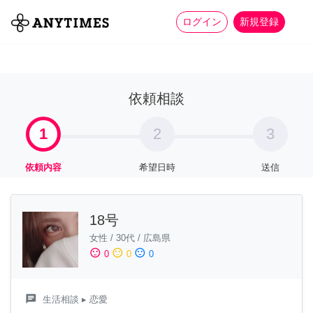
more_horiz
全て
修理・組立
家事
ログイン
新規登録
依頼相談
1
2
3
依頼内容
希望日時
送信
18号
女性
/
30代
/
広島県
sentiment_satisfied
sentiment_neutral
sentiment_dissatisfied
0
0
0
chat
生活相談
▸ 恋愛