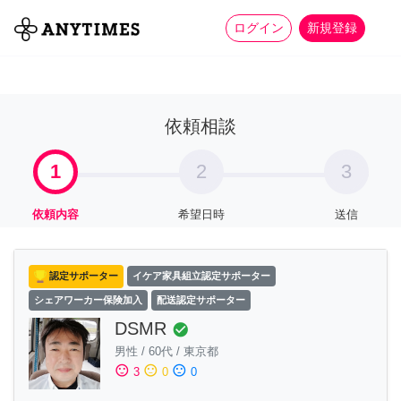
more_horiz
全て
修理・組立
家事
ログイン
新規登録
依頼相談
1
2
3
依頼内容
希望日時
送信
認定サポーター
イケア家具組立認定サポーター
シェアワーカー保険加入
配送認定サポーター
DSMR
check_circle
男性
/
60代
/
東京都
sentiment_satisfied
sentiment_neutral
sentiment_dissatisfied
3
0
0