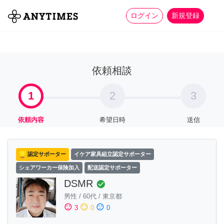
more_horiz
全て
修理・組立
家事
ログイン
新規登録
依頼相談
1
2
3
依頼内容
希望日時
送信
認定サポーター
イケア家具組立認定サポーター
シェアワーカー保険加入
配送認定サポーター
DSMR
check_circle
男性
/
60代
/
東京都
sentiment_satisfied
sentiment_neutral
sentiment_dissatisfied
3
0
0