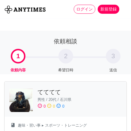
more_horiz
全て
修理・組立
家事
ログイン
新規登録
依頼相談
1
2
3
依頼内容
希望日時
送信
てててて
男性
/
20代
/
石川県
sentiment_satisfied
sentiment_neutral
sentiment_dissatisfied
0
0
0
class
趣味・習い事
▸ スポーツ・トレーニング