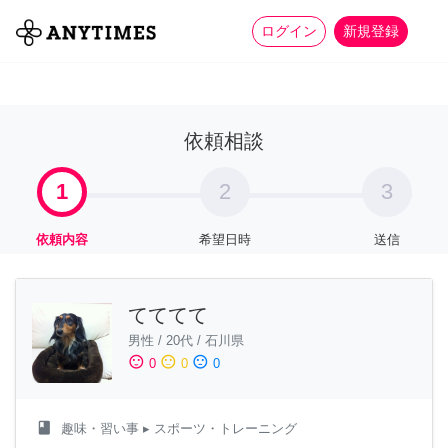
more_horiz
全て
修理・組立
家事
ログイン
新規登録
依頼相談
1
2
3
依頼内容
希望日時
送信
てててて
男性
/
20代
/
石川県
sentiment_satisfied
sentiment_neutral
sentiment_dissatisfied
0
0
0
class
趣味・習い事
▸ スポーツ・トレーニング