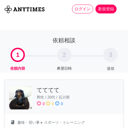
more_horiz
全て
修理・組立
家事
ログイン
新規登録
依頼相談
1
2
3
依頼内容
希望日時
送信
てててて
男性
/
20代
/
石川県
sentiment_satisfied
sentiment_neutral
sentiment_dissatisfied
0
0
0
class
趣味・習い事
▸ スポーツ・トレーニング