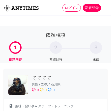
more_horiz
全て
修理・組立
家事
ログイン
新規登録
依頼相談
1
2
3
依頼内容
希望日時
送信
てててて
男性
/
20代
/
石川県
sentiment_satisfied
sentiment_neutral
sentiment_dissatisfied
0
0
0
class
趣味・習い事
▸ スポーツ・トレーニング