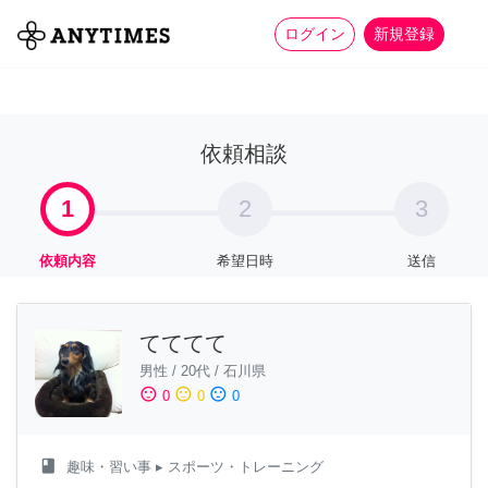
more_horiz
全て
修理・組立
家事
ログイン
新規登録
依頼相談
1
2
3
依頼内容
希望日時
送信
てててて
男性
/
20代
/
石川県
sentiment_satisfied
sentiment_neutral
sentiment_dissatisfied
0
0
0
class
趣味・習い事
▸ スポーツ・トレーニング