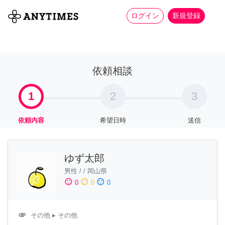
more_horiz
全て
修理・組立
家事
ログイン
新規登録
依頼相談
1
2
3
依頼内容
希望日時
送信
ゆず太郎
男性
/
/
岡山県
sentiment_satisfied
sentiment_neutral
sentiment_dissatisfied
0
0
0
attachment
その他
▸ その他