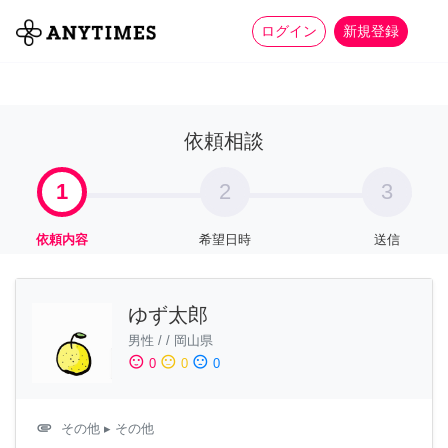
more_horiz
全て
修理・組立
家事
ログイン
新規登録
依頼相談
1
2
3
依頼内容
希望日時
送信
ゆず太郎
男性
/
/
岡山県
sentiment_satisfied
sentiment_neutral
sentiment_dissatisfied
0
0
0
attachment
その他
▸ その他