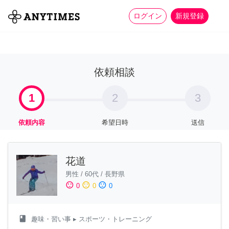
more_horiz
全て
修理・組立
家事
ログイン
新規登録
依頼相談
1
2
3
依頼内容
希望日時
送信
花道
男性
/
60代
/
長野県
sentiment_satisfied
sentiment_neutral
sentiment_dissatisfied
0
0
0
class
趣味・習い事
▸ スポーツ・トレーニング