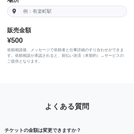
room
販売金額
¥500
依頼相談後、メッセージで依頼者と仕事詳細のすり合わせができま
す。依頼相談が承認されると、前払い決済（本契約）→サービスの
ご提供となります。
よくある質問
チケットの金額は変更できますか？