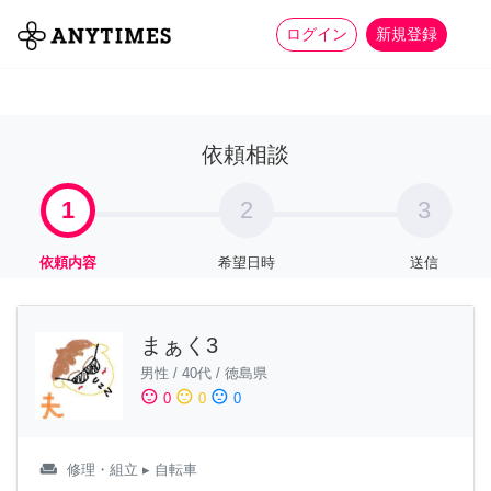
more_horiz
全て
修理・組立
家事
ログイン
新規登録
依頼相談
1
2
3
依頼内容
希望日時
送信
まぁく3
男性
/
40代
/
徳島県
sentiment_satisfied
sentiment_neutral
sentiment_dissatisfied
0
0
0
weekend
修理・組立
▸ 自転車