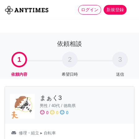
more_horiz
全て
修理・組立
家事
ログイン
新規登録
依頼相談
1
2
3
依頼内容
希望日時
送信
まぁく3
男性
/
40代
/
徳島県
sentiment_satisfied
sentiment_neutral
sentiment_dissatisfied
0
0
0
weekend
修理・組立
▸ 自転車