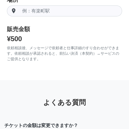
room
販売金額
¥500
依頼相談後、メッセージで依頼者と仕事詳細のすり合わせができま
す。依頼相談が承認されると、前払い決済（本契約）→サービスの
ご提供となります。
よくある質問
チケットの金額は変更できますか？