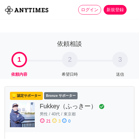
more_horiz
全て
修理・組立
家事
ログイン
新規登録
依頼相談
1
2
3
依頼内容
希望日時
送信
認定サポーター
Bronze サポーター
Fukkey（ふっきー）
check_circle
男性
/
40代
/
東京都
sentiment_satisfied
sentiment_neutral
sentiment_dissatisfied
21
3
0