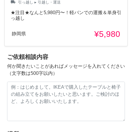
local_shipping
引っ越し
▸ 引越し・運送
★注目★なんと5,980円〜！軽バンでの運搬＆単身引
っ越し
¥5,980
静岡県
ご依頼相談内容
何か聞きたいことがあればメッセージを入れてください
（文字数は500字以内）