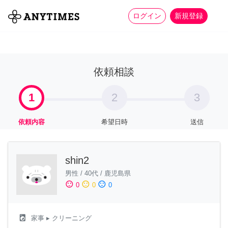
more_horiz
全て
修理・組立
家事
ログイン
新規登録
依頼相談
1
2
3
依頼内容
希望日時
送信
shin2
男性
/
40代
/
鹿児島県
sentiment_satisfied
sentiment_neutral
sentiment_dissatisfied
0
0
0
local_laundry_service
家事
▸ クリーニング