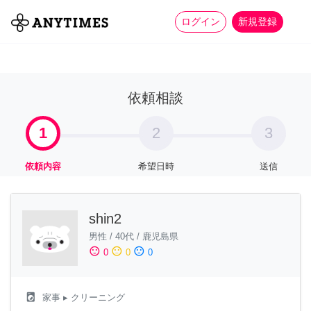
more_horiz
全て
修理・組立
家事
ログイン
新規登録
依頼相談
1
2
3
依頼内容
希望日時
送信
shin2
男性
/
40代
/
鹿児島県
sentiment_satisfied
sentiment_neutral
sentiment_dissatisfied
0
0
0
local_laundry_service
家事
▸ クリーニング