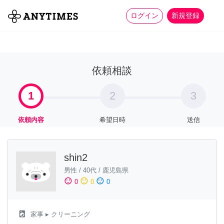
more_horiz
全て
修理・組立
家事
ログイン
新規登録
依頼相談
1
2
3
依頼内容
希望日時
送信
shin2
男性
/
40代
/
鹿児島県
sentiment_satisfied
sentiment_neutral
sentiment_dissatisfied
0
0
0
local_laundry_service
家事
▸ クリーニング