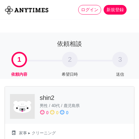
more_horiz
全て
修理・組立
家事
ログイン
新規登録
依頼相談
1
2
3
依頼内容
希望日時
送信
shin2
男性
/
40代
/
鹿児島県
sentiment_satisfied
sentiment_neutral
sentiment_dissatisfied
0
0
0
local_laundry_service
家事
▸ クリーニング