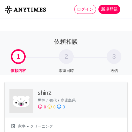
more_horiz
全て
修理・組立
家事
ログイン
新規登録
依頼相談
1
2
3
依頼内容
希望日時
送信
shin2
男性
/
40代
/
鹿児島県
sentiment_satisfied
sentiment_neutral
sentiment_dissatisfied
0
0
0
local_laundry_service
家事
▸ クリーニング