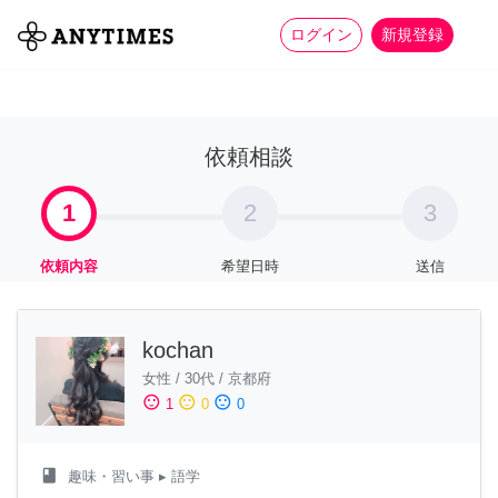
more_horiz
全て
修理・組立
家事
ログイン
新規登録
依頼相談
1
2
3
依頼内容
希望日時
送信
kochan
女性
/
30代
/
京都府
sentiment_satisfied
sentiment_neutral
sentiment_dissatisfied
1
0
0
class
趣味・習い事
▸ 語学