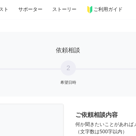
more_horiz
インテリア
趣味・習い事
ペット
料理
スト
サポーター
ストーリー
ご利用ガイド
依頼相談
2
希望日時
ご依頼相談内容
何か聞きたいことがあれば
（文字数は500字以内）