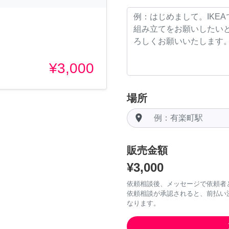
¥3,000
場所
room
販売金額
¥3,000
依頼相談後、メッセージで依頼者
依頼相談が承認されると、前払い
なります。