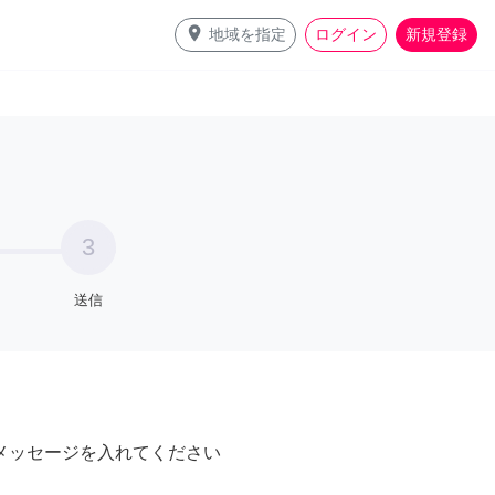
place
地域を指定
ログイン
新規登録
3
送信
メッセージを入れてください