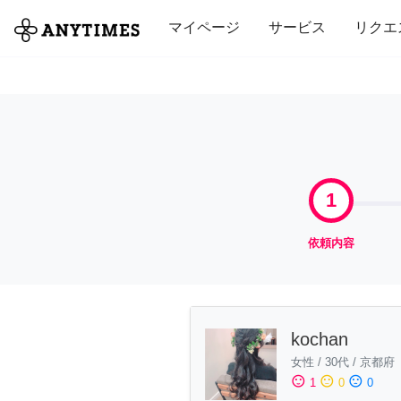
全て
修理・組立
家事
引っ越し
マイページ
サービス
リクエ
1
依頼内容
kochan
女性
/
30代
/
京都府
sentiment_satisfied
sentiment_neutral
sentiment_dissatisfied
1
0
0