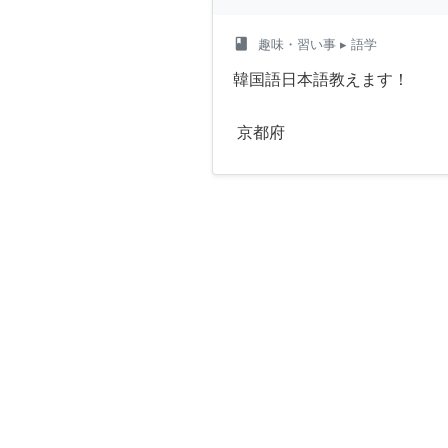
class
趣味・習い事
▸ 語学
韓国語日本語教えます！
京都府