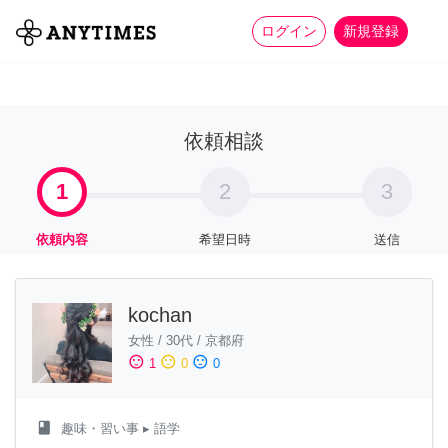
more_horiz
全て
修理・組立
家事
ログイン
新規登録
依頼相談
1
2
3
依頼内容
希望日時
送信
kochan
女性
/
30代
/
京都府
sentiment_satisfied
sentiment_neutral
sentiment_dissatisfied
1
0
0
class
趣味・習い事
▸ 語学