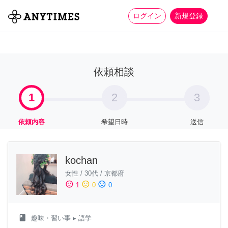
more_horiz
全て
修理・組立
家事
ログイン
新規登録
依頼相談
1
2
3
依頼内容
希望日時
送信
kochan
女性
/
30代
/
京都府
sentiment_satisfied
sentiment_neutral
sentiment_dissatisfied
1
0
0
class
趣味・習い事
▸ 語学