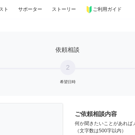
more_horiz
インテリア
趣味・習い事
ペット
料理
スト
サポーター
ストーリー
ご利用ガイド
依頼相談
2
希望日時
ご依頼相談内容
何か聞きたいことがあれば
（文字数は500字以内）