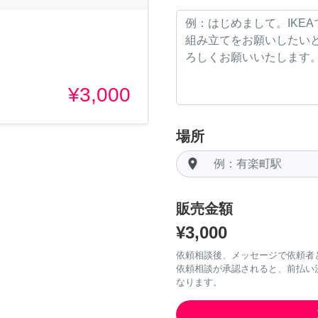
¥3,000
場所
room
販売金額
¥3,000
依頼相談後、メッセージで依頼者
依頼相談が承認されると、前払い
なります。