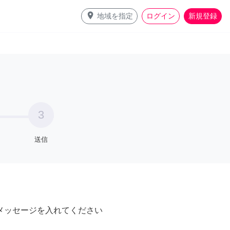
place
地域を指定
ログイン
新規登録
3
送信
メッセージを入れてください