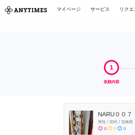
全て
修理・組立
家事
引っ越し
マイページ
サービス
リクエ
1
依頼内容
NARU００７
男性
/
30代
/
宮崎県
sentiment_satisfied
sentiment_neutral
sentiment_dissatisfied
0
0
0