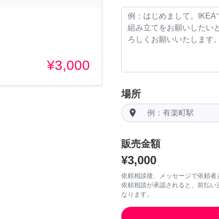
¥3,000
場所
room
販売金額
¥3,000
依頼相談後、メッセージで依頼者
依頼相談が承認されると、前払い
なります。