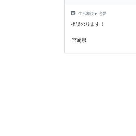
chat
生活相談
▸ 恋愛
相談のります！
宮崎県