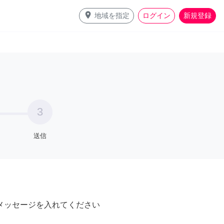
place
地域を指定
ログイン
新規登録
3
送信
メッセージを入れてください