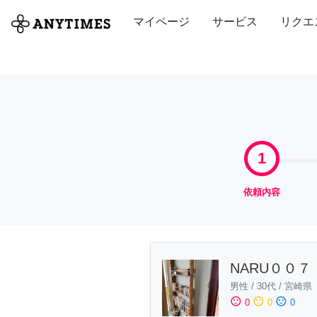
全て
修理・組立
家事
引っ越し
マイページ
サービス
リクエ
1
依頼内容
NARU００７
男性
/
30代
/
宮崎県
sentiment_satisfied
sentiment_neutral
sentiment_dissatisfied
0
0
0