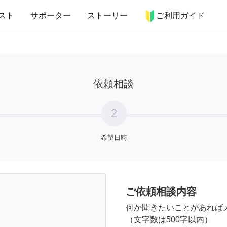
more_horiz
インテリア
趣味・習い事
ペット
料理
スト
サポーター
ストーリー
ご利用ガイド
依頼相談
2
希望日時
ご依頼相談内容
何か聞きたいことがあれば
（文字数は500字以内）