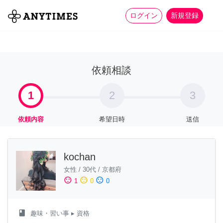
more_horiz
全て
修理・組立
家事
ログイン
新規登録
依頼相談
1
2
3
依頼内容
希望日時
送信
kochan
女性
/
30代
/
京都府
sentiment_satisfied
sentiment_neutral
sentiment_dissatisfied
1
0
0
class
趣味・習い事
▸ 資格