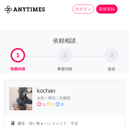
more_horiz
全て
修理・組立
家事
ログイン
新規登録
依頼相談
1
2
3
依頼内容
希望日時
送信
kochan
女性
/
30代
/
京都府
sentiment_satisfied
sentiment_neutral
sentiment_dissatisfied
1
0
0
class
趣味・習い事
▸ ハンドメイド・手芸