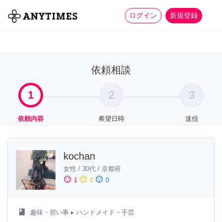
more_horiz
全て
修理・組立
家事
ログイン
新規登録
依頼相談
1
2
3
依頼内容
希望日時
送信
kochan
女性
/
30代
/
京都府
sentiment_satisfied
sentiment_neutral
sentiment_dissatisfied
1
0
0
class
趣味・習い事
▸ ハンドメイド・手芸