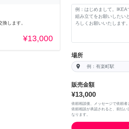
交換します。
¥13,000
場所
room
販売金額
¥13,000
依頼相談後、メッセージで依頼者
依頼相談が承認されると、前払い
なります。