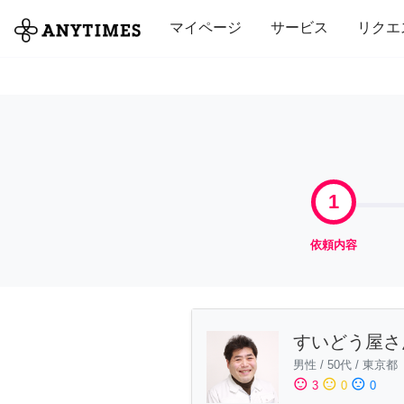
全て
修理・組立
家事
引っ越し
マイページ
サービス
リクエ
1
依頼内容
すいどう屋さ
男性
/
50代
/
東京都
sentiment_satisfied
sentiment_neutral
sentiment_dissatisfied
3
0
0