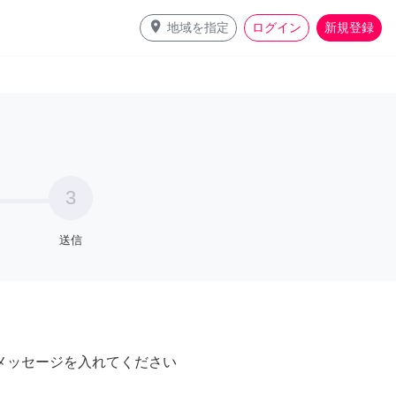
place
地域を指定
ログイン
新規登録
3
送信
メッセージを入れてください