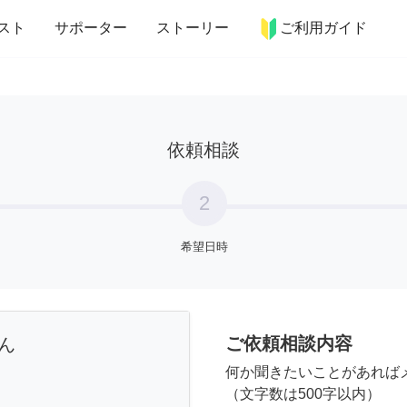
more_horiz
インテリア
趣味・習い事
ペット
料理
スト
サポーター
ストーリー
ご利用ガイド
依頼相談
2
希望日時
ご依頼相談内容
ん
何か聞きたいことがあれば
（文字数は500字以内）