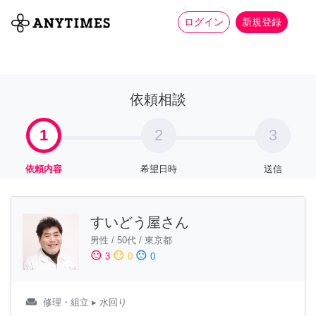
more_horiz
全て
修理・組立
家事
ログイン
新規登録
依頼相談
1
2
3
依頼内容
希望日時
送信
すいどう屋さん
男性
/
50代
/
東京都
sentiment_satisfied
sentiment_neutral
sentiment_dissatisfied
3
0
0
weekend
修理・組立
▸ 水回り