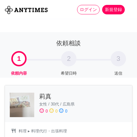
more_horiz
全て
修理・組立
家事
ログイン
新規登録
依頼相談
1
2
3
依頼内容
希望日時
送信
莉真
女性
/
30代
/
広島県
sentiment_satisfied
sentiment_neutral
sentiment_dissatisfied
0
0
0
restaurant
料理
▸ 料理代行・出張料理