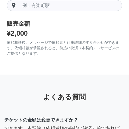
room
販売金額
¥2,000
依頼相談後、メッセージで依頼者と仕事詳細のすり合わせができま
す。依頼相談が承認されると、前払い決済（本契約）→サービスの
ご提供となります。
よくある質問
チケットの金額は変更できますか？
できます。本契約（依頼者様の前払い決済）前であれば、