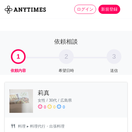
more_horiz
全て
修理・組立
家事
ログイン
新規登録
依頼相談
1
2
3
依頼内容
希望日時
送信
莉真
女性
/
30代
/
広島県
sentiment_satisfied
sentiment_neutral
sentiment_dissatisfied
0
0
0
restaurant
料理
▸ 料理代行・出張料理