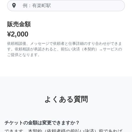
room
販売金額
¥2,000
依頼相談後、メッセージで依頼者と仕事詳細のすり合わせができま
す。依頼相談が承認されると、前払い決済（本契約）→サービスの
ご提供となります。
よくある質問
チケットの金額は変更できますか？
できます。本契約（依頼者様の前払い決済）前であれば、