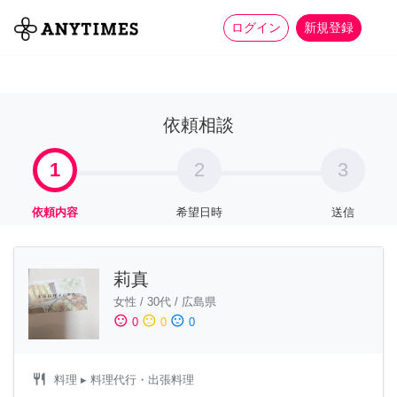
more_horiz
全て
修理・組立
家事
ログイン
新規登録
依頼相談
1
2
3
依頼内容
希望日時
送信
莉真
女性
/
30代
/
広島県
sentiment_satisfied
sentiment_neutral
sentiment_dissatisfied
0
0
0
restaurant
料理
▸ 料理代行・出張料理