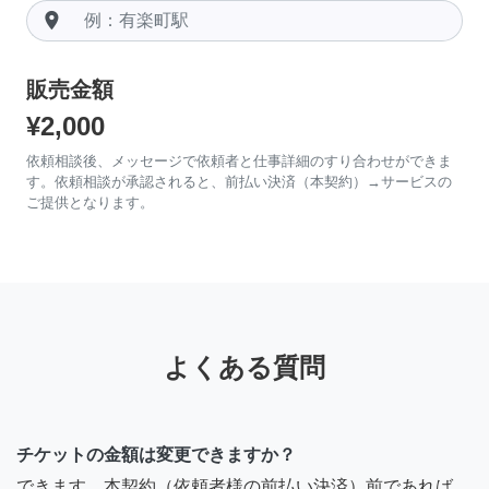
room
販売金額
¥2,000
依頼相談後、メッセージで依頼者と仕事詳細のすり合わせができま
す。依頼相談が承認されると、前払い決済（本契約）→サービスの
ご提供となります。
よくある質問
チケットの金額は変更できますか？
できます。本契約（依頼者様の前払い決済）前であれば、