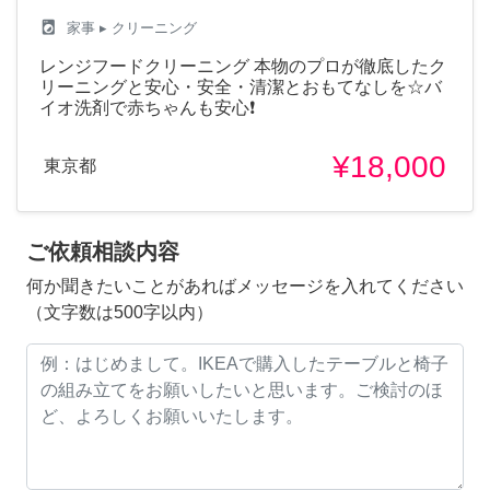
local_laundry_service
家事
▸ クリーニング
レンジフードクリーニング 本物のプロが徹底したク
リーニングと安心・安全・清潔とおもてなしを☆バ
イオ洗剤で赤ちゃんも安心❗
¥18,000
東京都
ご依頼相談内容
何か聞きたいことがあればメッセージを入れてください
（文字数は500字以内）