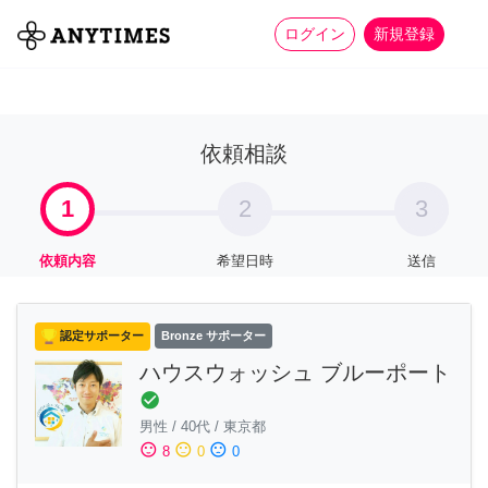
more_horiz
全て
修理・組立
家事
ログイン
新規登録
依頼相談
1
2
3
依頼内容
希望日時
送信
認定サポーター
Bronze サポーター
ハウスウォッシュ ブルーポート
check_circle
男性
/
40代
/
東京都
sentiment_satisfied
sentiment_neutral
sentiment_dissatisfied
8
0
0