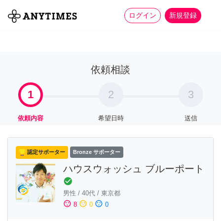
more_horiz
全て
修理・組立
家事
ログイン
新規登録
依頼相談
1
2
3
依頼内容
希望日時
送信
認定サポーター
Bronze サポーター
ハウスウォッシュ ブルーポート
check_circle
男性
/
40代
/
東京都
sentiment_satisfied
sentiment_neutral
sentiment_dissatisfied
8
0
0