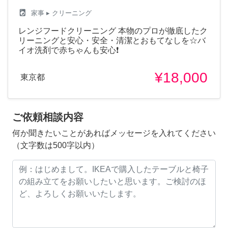
local_laundry_service
家事
▸ クリーニング
レンジフードクリーニング 本物のプロが徹底したク
リーニングと安心・安全・清潔とおもてなしを☆バ
イオ洗剤で赤ちゃんも安心❗
¥18,000
東京都
ご依頼相談内容
何か聞きたいことがあればメッセージを入れてください
（文字数は500字以内）