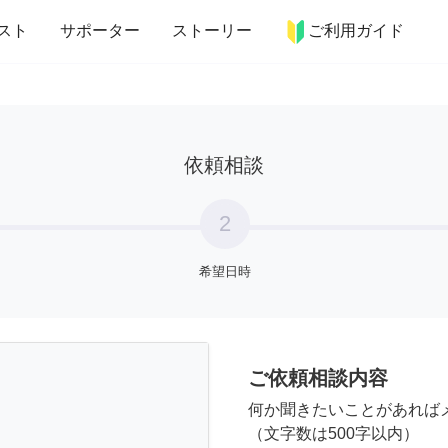
more_horiz
インテリア
趣味・習い事
ペット
料理
スト
サポーター
ストーリー
ご利用ガイド
依頼相談
2
希望日時
ご依頼相談内容
何か聞きたいことがあれば
（文字数は500字以内）