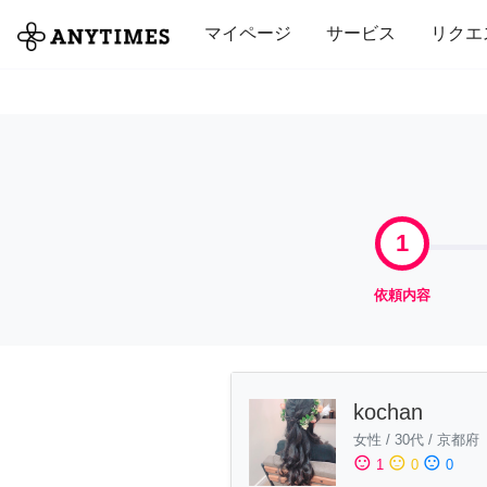
全て
修理・組立
家事
引っ越し
マイページ
サービス
リクエ
1
依頼内容
kochan
女性
/
30代
/
京都府
sentiment_satisfied
sentiment_neutral
sentiment_dissatisfied
1
0
0