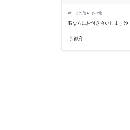
attachment
その他
▸ その他
暇な方にお付き合いします😊
京都府