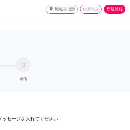
place
地域を指定
ログイン
新規登録
3
送信
メッセージを入れてください