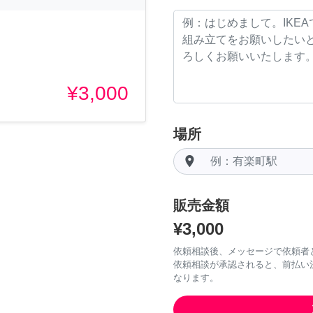
¥3,000
場所
room
販売金額
¥3,000
依頼相談後、メッセージで依頼者
依頼相談が承認されると、前払い
なります。