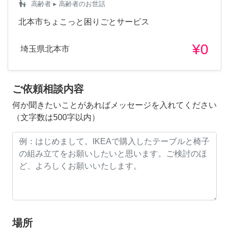
escalator_warning
高齢者
▸ 高齢者のお世話
北本市ちょこっと困りごとサービス
¥0
埼玉県北本市
ご依頼相談内容
何か聞きたいことがあればメッセージを入れてください
（文字数は500字以内）
場所