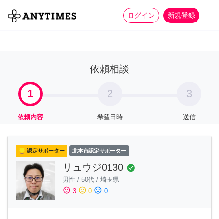
more_horiz
全て
修理・組立
家事
ログイン
新規登録
依頼相談
1
2
3
依頼内容
希望日時
送信
認定サポーター
北本市認定サポーター
リュウジ0130
check_circle
男性
/
50代
/
埼玉県
sentiment_satisfied
sentiment_neutral
sentiment_dissatisfied
3
0
0