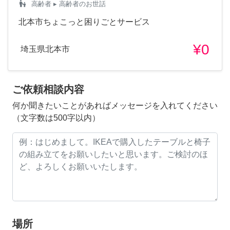
escalator_warning
高齢者
▸ 高齢者のお世話
北本市ちょこっと困りごとサービス
¥0
埼玉県北本市
ご依頼相談内容
何か聞きたいことがあればメッセージを入れてください
（文字数は500字以内）
場所