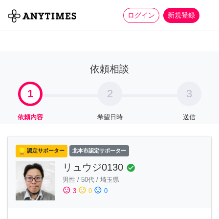
more_horiz
全て
修理・組立
家事
ログイン
新規登録
依頼相談
1
2
3
依頼内容
希望日時
送信
認定サポーター
北本市認定サポーター
リュウジ0130
check_circle
男性
/
50代
/
埼玉県
sentiment_satisfied
sentiment_neutral
sentiment_dissatisfied
3
0
0