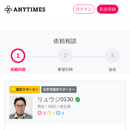
more_horiz
全て
修理・組立
家事
ログイン
新規登録
依頼相談
1
2
3
依頼内容
希望日時
送信
認定サポーター
北本市認定サポーター
リュウジ0130
check_circle
男性
/
50代
/
埼玉県
sentiment_satisfied
sentiment_neutral
sentiment_dissatisfied
3
0
0