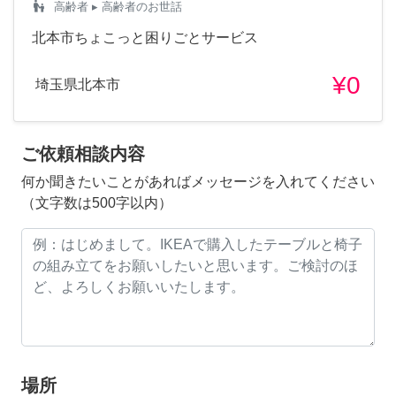
escalator_warning
高齢者
▸ 高齢者のお世話
北本市ちょこっと困りごとサービス
¥0
埼玉県北本市
ご依頼相談内容
何か聞きたいことがあればメッセージを入れてください
（文字数は500字以内）
場所