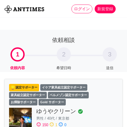
more_horiz
全て
修理・組立
家事
ログイン
新規登録
依頼相談
1
2
3
依頼内容
希望日時
送信
認定サポーター
イケア家具組立認定サポーター
家具組立認定サポーター
ベルメゾン認定サポーター
お掃除サポーター
Gold サポーター
ゆうやクリーン
check_circle
男性
/
40代
/
東京都
sentiment_satisfied
sentiment_neutral
sentiment_dissatisfied
150
1
0