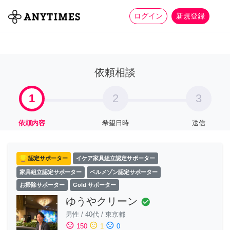
more_horiz
全て
修理・組立
家事
ログイン
新規登録
依頼相談
1
2
3
依頼内容
希望日時
送信
認定サポーター
イケア家具組立認定サポーター
家具組立認定サポーター
ベルメゾン認定サポーター
お掃除サポーター
Gold サポーター
ゆうやクリーン
check_circle
男性
/
40代
/
東京都
sentiment_satisfied
sentiment_neutral
sentiment_dissatisfied
150
1
0