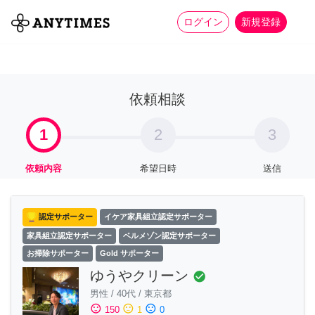
more_horiz
全て
修理・組立
家事
ログイン
新規登録
依頼相談
1
2
3
依頼内容
希望日時
送信
認定サポーター
イケア家具組立認定サポーター
家具組立認定サポーター
ベルメゾン認定サポーター
お掃除サポーター
Gold サポーター
ゆうやクリーン
check_circle
男性
/
40代
/
東京都
sentiment_satisfied
sentiment_neutral
sentiment_dissatisfied
150
1
0